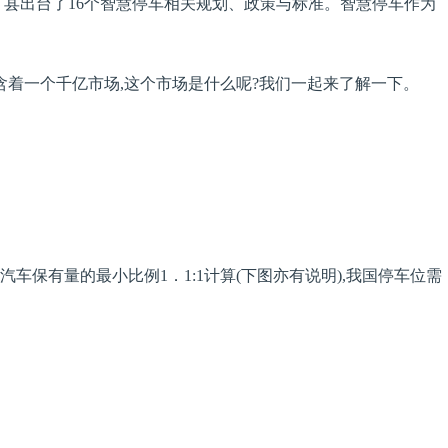
市、县出台了16个智慧停车相关规划、政策与标准。智慧停车作为
含着一个千亿市场,这个市场是什么呢?我们一起来了解一下。
汽车保有量的最小比例1．1:1计算(下图亦有说明),我国停车位需