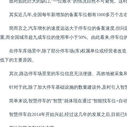
面对如此巨大的缺口,"一位难求"的情况自然不可避免。这时
其实近几年,全国每年新增加的备案车位都有1000多万个左
简而言之,汽车增长的速度远远大于停车位的备案速度,但问
重,而全国城市超九成车位的使用率小于50%。由此看来,停车
在停车库场景中,除了部分停车场(库)权属单位或经营者改
低下的主要原因。
其次,路边停车场景里的车位信息无法便捷、高效地被采集和
针对于此,除了加大停车基础设施的数量建设外,及时引入
简单来说,智慧停车的"智慧"就体现在通过"智能找车位+自
智慧停车自2014年开始兴起,经过这几年的发展之后,目前