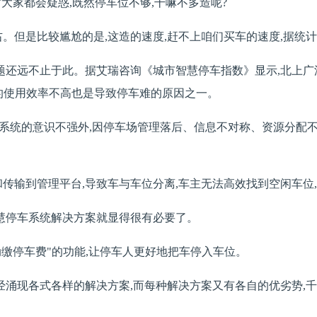
大家都会疑惑,既然停车位不够,干嘛不多造呢?
右。但是比较尴尬的是,这造的速度,赶不上咱们买车的速度,据统计
题还远不止于此。据艾瑞咨询《城市智慧停车指数》显示,北上广深
位的使用效率不高也是导致停车难的原因之一。
造系统的意识不强外,因停车场管理落后、信息不对称、资源分配
传输到管理平台,导致车与车位分离,车主无法高效找到空闲车位
智慧停车系统解决方案就显得很有必要了。
动缴停车费"的功能,让停车人更好地把车停入车位。
已经涌现各式各样的解决方案,而每种解决方案又有各自的优劣势,